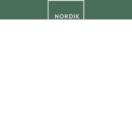
© 2025 NORDIK.HOUSE IT09338230965
Tietosuojakäytäntö
Evästekäytäntö
Evästeasetukset