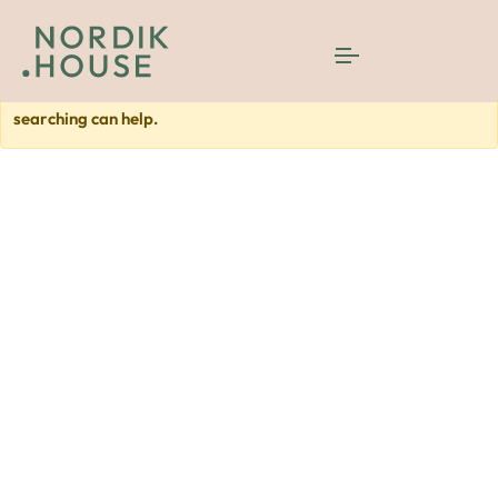
It seems we can’t find what you’re looking for. Perhaps
searching can help.