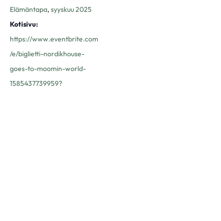
Elämäntapa
,
syyskuu 2025
Kotisivu:
https://www.eventbrite.com
/e/biglietti-nordikhouse-
goes-to-moomin-world-
1585437739959?