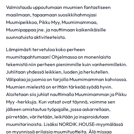
Valmistaudu uppoutumaan muumien fantastiseen
maailmaan, tapaamaan suosikkihahmojasi
Muumipeikkoa, Pikku Myy, Muumimammaa,
Muumipappaa jne. ja nauttimaan kaikenikäisille
suunnatuista aktiviteeteista.
Lämpimästi tervetuloa koko perheen
muumitapahtumaan! Ohjelmassa on monenlaista
tekemistä niin perheen pienimmille kuin vanhemmillekin.
Juhlitaan yhdessä leikkien, luoden ja herkutellen.
Välipalaa ja juomia on tarjolla Muumimamman kahviossa.
Muumien mielestä on erittäin tärkeää syödä hyvin.
Aloitetaan siis juhlat nauttimalla Muumimamman ja Pikku
Myy -herkkuja. Kun vatsat ovat täynnä, voimme sen
jälkeen omistautua työpajalle, jossa askarrellaan,
piirretään, väritetään, leikitään ja inspiroidutaan
muumitarinoista. Lisäksi NORDIK.HOUSE-myymälässä
on myynnissä erilaisia muumituotteita. Älä missaa