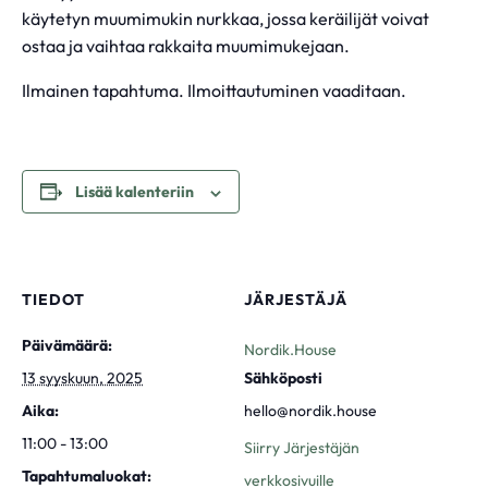
käytetyn muumimukin nurkkaa, jossa keräilijät voivat
ostaa ja vaihtaa rakkaita muumimukejaan.
Ilmainen tapahtuma. Ilmoittautuminen vaaditaan.
Lisää kalenteriin
TIEDOT
JÄRJESTÄJÄ
Päivämäärä:
Nordik.House
13 syyskuun, 2025
Sähköposti
Aika:
hello@nordik.house
11:00 - 13:00
Siirry Järjestäjän
Tapahtumaluokat:
verkkosivuille