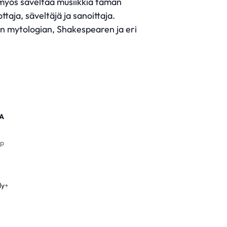
n myös säveltää musiikkia tämän
taja, säveltäjä ja sanoittaja.
kan mytologian, Shakespearen ja eri
A
p
ly
+