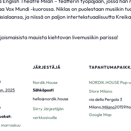
otta English Theatre Milan – teatterin työpajaan, jossa hä
a Vox Mundi -kuorossa. Niklas on puolestaan musiikin tuot
ialaansa, ja niissä on paljon intertekstuaalisuutta Krei
oismaisista mauista kiehtovan livemusiikin parissa!
JÄRJESTÄJÄ
TAPAHTUMAPAIKK
:
Nordik.House
NORDIK.HOUSE Pop-u
un, 2025
Sähköposti
Store Milano
hello@nordik.house
via della Pergola 3
Milano
,
Milano
20159
Ita
0
Siirry Järjestäjän
Google Map
uokat:
verkkosivuille
,
marraskuu