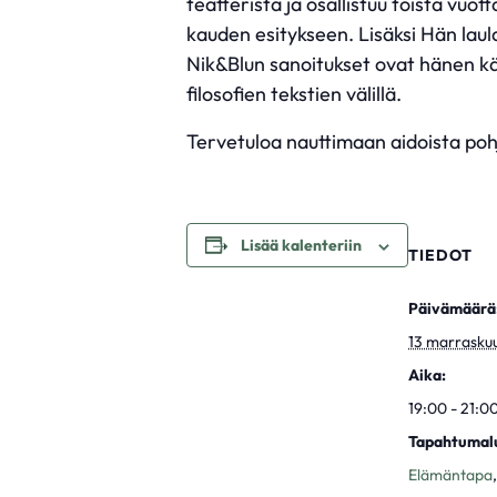
teatterista ja osallistuu toista vu
kauden esitykseen. Lisäksi Hän laula
Nik&Blun sanoitukset ovat hänen käs
filosofien tekstien välillä.
Tervetuloa nauttimaan aidoista pohj
Lisää kalenteriin
TIEDOT
Päivämäärä
13 marrasku
Aika:
19:00 - 21:0
Tapahtumal
Elämäntapa