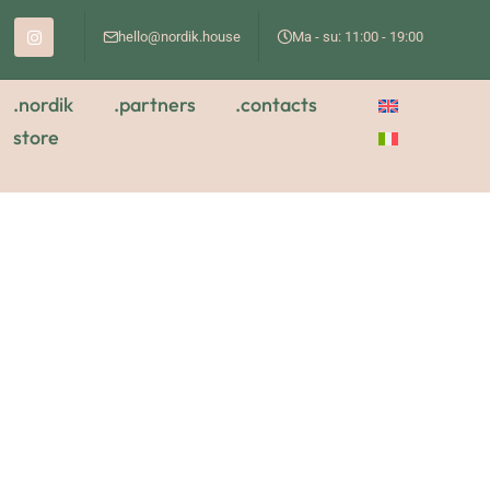
hello@nordik.house
Ma - su: 11:00 - 19:00
.nordik
.partners
.contacts
store