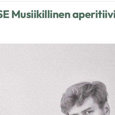
usiikillinen aperitiiv