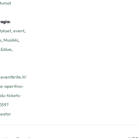
tumat
agia:
tykset
,
event
,
o
,
Musiikki
,
k&blue
,
eventbrite.it/
e-aperitivo-
blu-tickets-
059?
reator