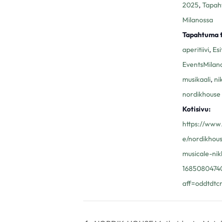
2025
,
Tapah
Milanossa
Tapahtuma t
aperitiivi
,
Esi
EventsMilan
musikaali
,
ni
nordikhouse
Kotisivu:
https://www.
e/nordikhous
musicale-nik
1685080474
aff=oddtdtc