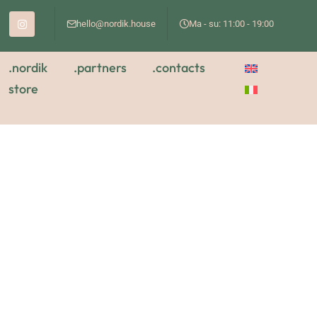
hello@nordik.house
Ma - su: 11:00 - 19:00
.nordik
.partners
.contacts
store