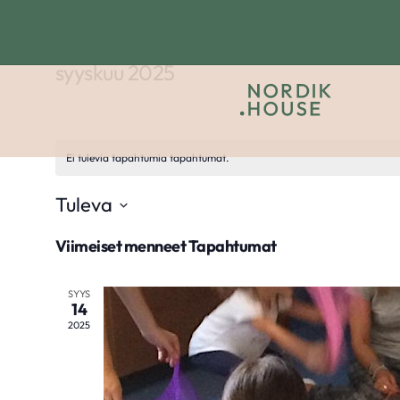
syyskuu 2025
Ei tulevia tapahtumia tapahtumat.
Tuleva
Valitse
Viimeiset menneet Tapahtumat
päivä.
SYYS
14
2025