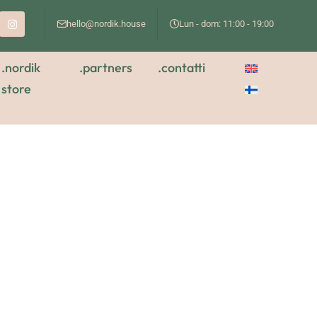
hello@nordik.house
Lun - dom: 11:00 - 19:00
.nordik
.partners
.contatti
store