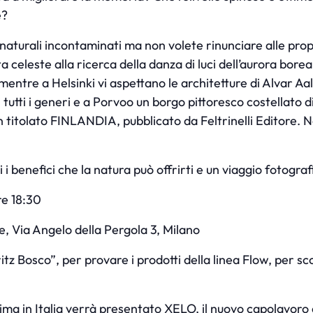
e?
aturali incontaminati ma non volete rinunciare alle propos
ta celeste alla ricerca della danza di luci dell’aurora bore
mentre a Helsinki vi aspettano le architetture di Alvar Aal
 tutti i generi e a Porvoo un borgo pittoresco costellato 
 in titolato FINLANDIA, pubblicato da Feltrinelli Editore. 
ti i benefici che la natura può offrirti e un viaggio fotograf
re 18:30
 Via Angelo della Pergola 3, Milano
itz Bosco”, per provare i prodotti della linea Flow, per sc
ima in Italia verrà presentato XELO, il nuovo capolavoro 