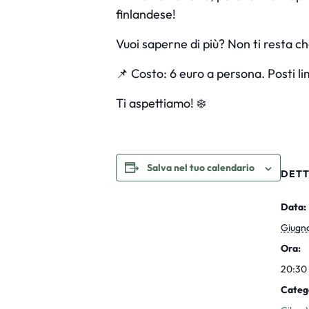
finlandese!
Vuoi saperne di più? Non ti resta che
📌 Costo: 6 euro a persona. Posti li
Ti aspettiamo! ❄️
Salva nel tuo calendario
DETT
Data:
Giugn
Ora:
20:30 
Categ