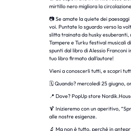
mirtillo nero migliora la circolazion
📷 Se amate la quiete dei paesaggi n
voi. Puntate lo sguardo verso la vol
slitta trainata da husky esuberanti, 
Tampere e Turku festival musicali di
spunti dal libro di Alessio Franconi
tuo libro firmato dall’autore!
Vieni a conoscerli tutti, e scopri tut
🗓 Quando? mercoledì 25 giugno, o
📍 Dove? PopUp store Nordik.House,
🍹 Inizieremo con un aperitivo, “Spr
alle nostre esigenze.
🔬 Ma non è tutto, perché in antepr