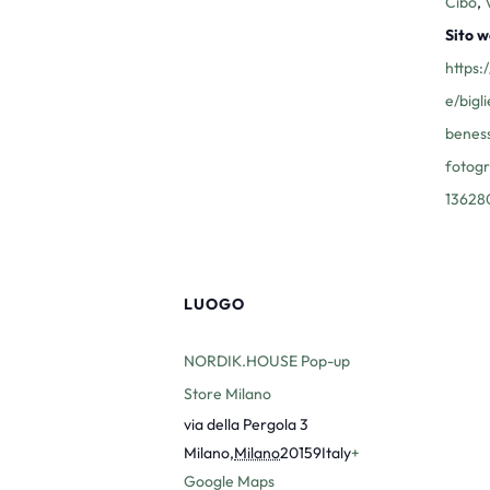
Cibo
,
Sito w
https:
e/bigl
beness
fotogr
13628
LUOGO
NORDIK.HOUSE Pop-up
Store Milano
via della Pergola 3
Milano
,
Milano
20159
Italy
+
Google Maps