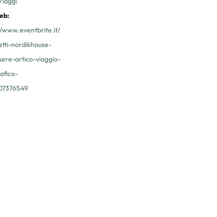
Viaggi
eb:
//www.eventbrite.it/
ietti-nordikhouse-
ere-artico-viaggio-
afico-
07376549