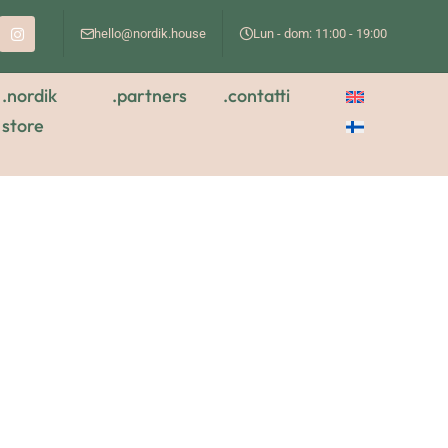
hello@nordik.house
Lun - dom: 11:00 - 19:00
.nordik
.partners
.contatti
store