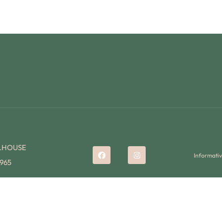
K.HOUSE
Informativ
965