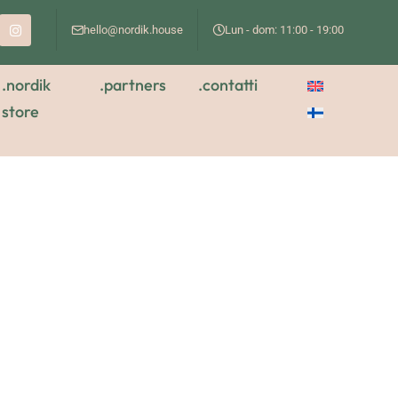
hello@nordik.house
Lun - dom: 11:00 - 19:00
.nordik
.partners
.contatti
store