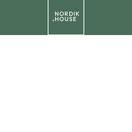
© 2025 NORDIK.HOUSE IT09338230965
Informativa Privacy
Informativa Cookie
Preferenze Cookie