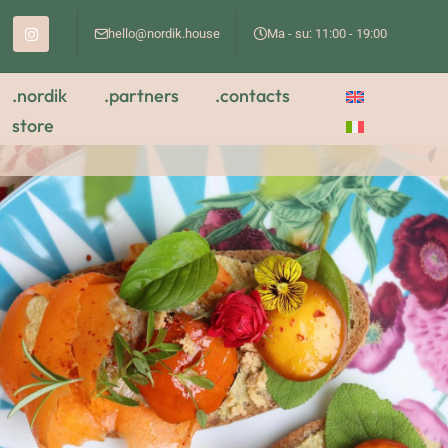
hello@nordik.house
Ma - su: 11:00 - 19:00
.nordik
.partners
.contacts
store