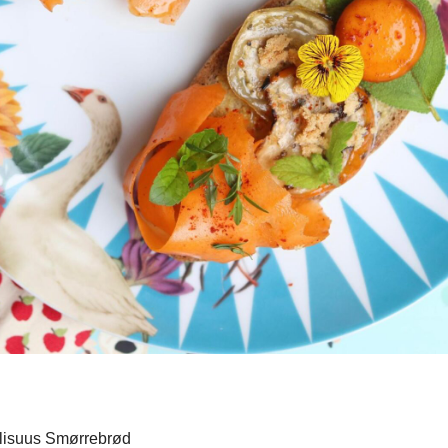
isuus Smørrebrød