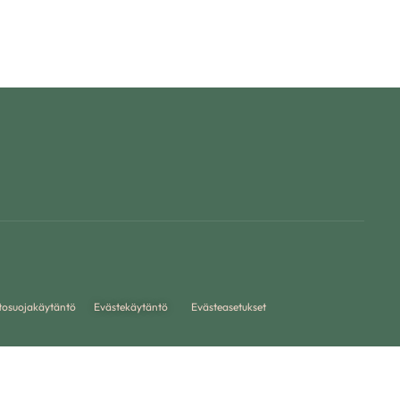
tosuojakäytäntö
Evästekäytäntö
Evästeasetukset