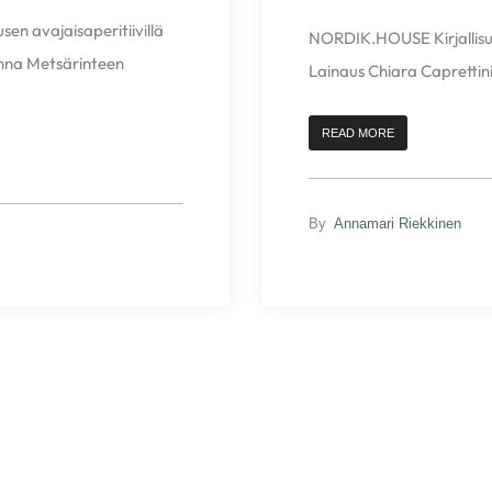
en avajaisaperitiivillä
NORDIK.HOUSE Kirjallisuu
inna Metsärinteen
Lainaus Chiara Caprettinin
READ MORE
By
Annamari Riekkinen