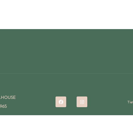
K.HOUSE
Tie
965