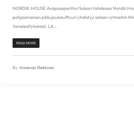
NORDIK.HOUSE Avajaisaperitiivi Salsan tahdeissa Nordik.Hous
pohjoismainen pikkujoulukulttuuri yhdistyy salsan rytmeihin M
tanssiesityksessä. LA...
READ MORE
By
Annamari Riekkinen