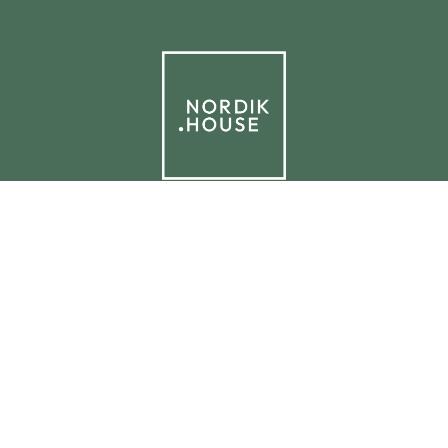
© 2025 NORDIK.HOUSE IT09338230965
Tietosuojakäytäntö
Evästekäytäntö