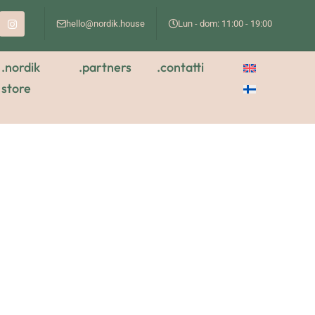
hello@nordik.house
Lun - dom: 11:00 - 19:00
.nordik
.partners
.contatti
store