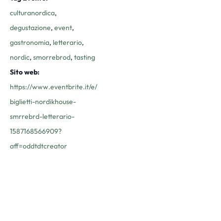
culturanordica
,
degustazione
,
event
,
gastronomia
,
letterario
,
nordic
,
smorrebrod
,
tasting
Sito web:
https://www.eventbrite.it/e/
biglietti-nordikhouse-
smrrebrd-letterario-
1587168566909?
aff=oddtdtcreator