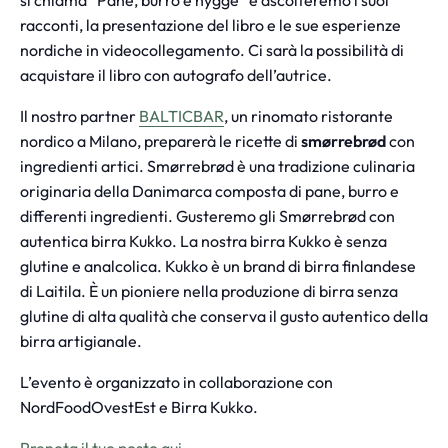
si chiama “Pane, burro e hygge” e ascolteremo i suoi
racconti, la presentazione del libro e le sue esperienze
nordiche in videocollegamento. Ci sarà la possibilità di
acquistare il libro con autografo dell’autrice.
Il nostro partner
BALTICBAR
, un rinomato ristorante
nordico a Milano, preparerà le ricette di
smørrebrød
con
ingredienti artici. Smørrebrød è una tradizione culinaria
originaria della Danimarca composta di pane, burro e
differenti ingredienti. Gusteremo gli Smørrebrød con
autentica birra Kukko. La nostra birra Kukko è senza
glutine e analcolica. Kukko è un brand di birra finlandese
di Laitila. È un pioniere nella produzione di birra senza
glutine di alta qualità che conserva il gusto autentico della
birra artigianale.
L’evento è organizzato in collaborazione con
NordFoodOvestEst e Birra Kukko.