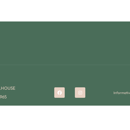
K.HOUSE
Informativ
965