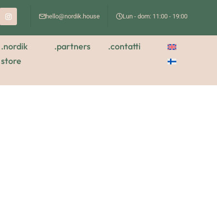
hello@nordik.house
Lun - dom: 11:00 - 19:00
.nordik
.partners
.contatti
store